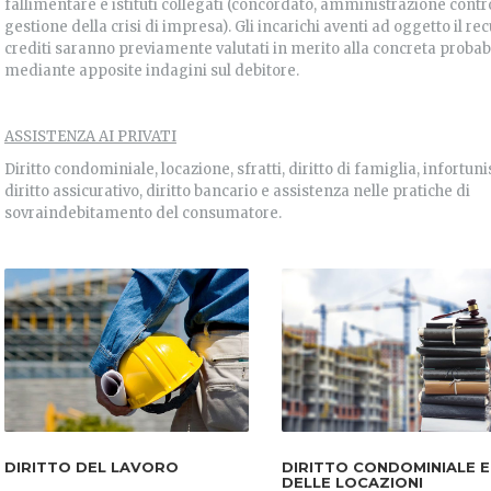
fallimentare e istituti collegati (concordato, amministrazione contro
gestione della crisi di impresa). Gli incarichi aventi ad oggetto il re
crediti saranno previamente valutati in merito alla concreta probabil
mediante apposite indagini sul debitore.
ASSISTENZA AI PRIVATI
Diritto condominiale, locazione, sfratti, diritto di famiglia, infortuni
diritto assicurativo, diritto bancario e assistenza nelle pratiche di
sovraindebitamento del consumatore.
DIRITTO DEL LAVORO
DIRITTO CONDOMINIALE E
DELLE LOCAZIONI