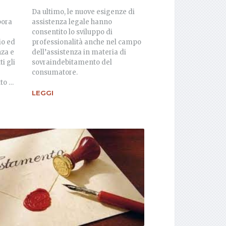
Da ultimo, le nuove esigenze di
bora
assistenza legale hanno
consentito lo sviluppo di
io ed
professionalità anche nel campo
nza e
dell’assistenza in materia di
ti gli
sovraindebitamento del
consumatore.
tto …
LEGGI