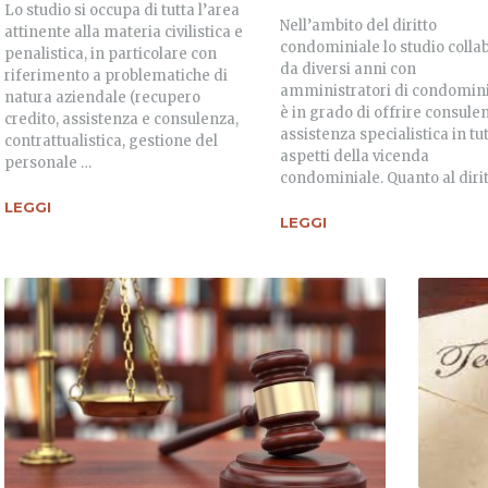
Lo studio si occupa di tutta l’area
Nell’ambito del diritto
attinente alla materia civilistica e
condominiale lo studio colla
penalistica, in particolare con
da diversi anni con
riferimento a problematiche di
amministratori di condomin
natura aziendale (recupero
è in grado di offrire consule
credito, assistenza e consulenza,
assistenza specialistica in tut
contrattualistica, gestione del
aspetti della vicenda
personale …
condominiale. Quanto al diri
LEGGI
LEGGI