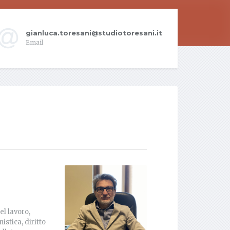
gianluca.toresani@studiotoresani.it
Email
el lavoro,
istica, diritto