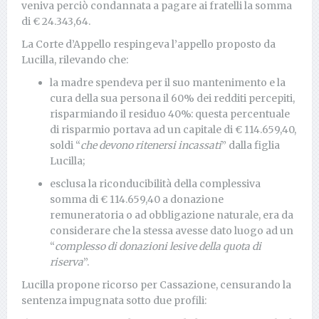
veniva perciò condannata a pagare ai fratelli la somma
di € 24.343,64.
La Corte d’Appello respingeva l’appello proposto da
Lucilla, rilevando che:
la madre spendeva per il suo mantenimento e la
cura della sua persona il 60% dei redditi percepiti,
risparmiando il residuo 40%: questa percentuale
di risparmio portava ad un capitale di € 114.659,40,
soldi “
che devono ritenersi incassati
” dalla figlia
Lucilla;
esclusa la riconducibilità della complessiva
somma di € 114.659,40 a donazione
remuneratoria o ad obbligazione naturale, era da
considerare che la stessa avesse dato luogo ad un
“
complesso di donazioni lesive della quota di
riserva
”.
Lucilla propone ricorso per Cassazione, censurando la
sentenza impugnata sotto due profili: