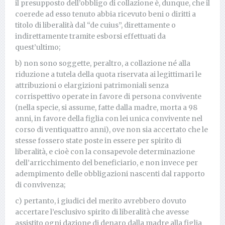
il presupposto dell’obbligo di collazione è, dunque, che il
coerede ad esso tenuto abbia ricevuto beni o diritti a
titolo di liberalità dal “de cuius”, direttamente o
indirettamente tramite esborsi effettuati da
quest’ultimo;
b) non sono soggette, peraltro, a collazione né alla
riduzione a tutela della quota riservata ai legittimari le
attribuzioni o elargizioni patrimoniali senza
corrispettivo operate in favore di persona convivente
(nella specie, si assume, fatte dalla madre, morta a 98
anni, in favore della figlia con lei unica convivente nel
corso di ventiquattro anni), ove non sia accertato che le
stesse fossero state poste in essere per spirito di
liberalità, e cioè con la consapevole determinazione
dell’arricchimento del beneficiario, e non invece per
adempimento delle obbligazioni nascenti dal rapporto
di convivenza;
c) pertanto, i giudici del merito avrebbero dovuto
accertare l’esclusivo spirito di liberalità che avesse
assistito ogni dazione di denaro dalla madre alla figlia