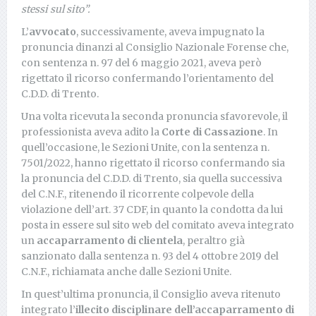
stessi sul sito”.
L’
avvocato
, successivamente, aveva impugnato la
pronuncia dinanzi al Consiglio Nazionale Forense che,
con sentenza n. 97 del 6 maggio 2021, aveva però
rigettato il ricorso confermando l’orientamento del
C.D.D. di Trento.
Una volta ricevuta la seconda pronuncia sfavorevole, il
professionista aveva adito la
Corte di Cassazione
. In
quell’occasione, le Sezioni Unite, con la sentenza n.
7501/2022, hanno rigettato il ricorso confermando sia
la pronuncia del C.D.D. di Trento, sia quella successiva
del C.N.F., ritenendo il ricorrente colpevole della
violazione dell’art. 37 CDF, in quanto la condotta da lui
posta in essere sul sito web del comitato aveva integrato
un
accaparramento di clientela
, peraltro già
sanzionato dalla sentenza n. 93 del 4 ottobre 2019 del
C.N.F., richiamata anche dalle Sezioni Unite.
In quest’ultima pronuncia, il Consiglio aveva ritenuto
integrato l’
illecito disciplinare dell’accaparramento di