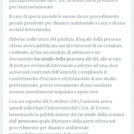
giurisprudenziale del C.N.F., in linea con le pronunce
poc’anzi menzionate.
Il caso di specie prende le mosse da un procedimento
penale pendente per disastro ambientale a carico di una
società determinata.
Ebbene, nelle more del giudizio, il legale della persona
offesa aveva pubblicato sul sito internet di un comitato
costituito
ad hoc
un modulo di adesione e un
documento
facsimile della procura
alle liti, allo scopo
di invitare eventuali interessati a aderire ad una
class
action
nei confronti dell’azienda, compilando il
conferimento d’incarico ed inviandolo al suo studio
professionale, previo versamento di una modesta
somma asseritamene imputata a spese vive.
Con un esposto del 9 ottobre 2015, l’azienda aveva
quindi sollecitato l’intervento del C.O.A. di Trento
lamentando la pubblicazione del facsimile della nomina
dell’
avvocato
quale difensore della parte offesa nel
procedimento per disastro ambientale