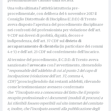
presumibilmente causato dalla società.
Una volta ultimata l’attività istruttoria pre-
procedimentale, con delibera del 6 novembre 2017 il
Consiglio Distrettuale di Disciplina (C.D.D.) di Trento
aveva disposto l’apertura del procedimento disciplinare
nei confronti del professionista per violazione dell’art.
9 CDF sui doveri di probità, dignità, decoro e
indipendenza, dell’art. 37 CDF sul
divieto di
accaparramento di clientela
(in particolare dei commi
4 e 5) e dell’art. 23 CDF sul conferimento dell’incarico.
Al termine del procedimento, il C.D.D. di Trento aveva
sanzionato l’
avvocato
con l’avvertimento, ritenendolo
“
responsabile dell’addebito di cui al punto 2 del capo di
incolpazione (violazione dell’art. 37, comma 4,
CDF)”,
prosciogliendolo dai restanti addebiti, rilevando
come le testimonianze avessero confermato
che
“l’incolpato era a conoscenza del fatto che il proprio
recapito professionale e i documenti (moduli di procura) a
lui riferibili fossero reperibili sul sito internet del comitato
e, inoltre, che l’incolpato assentì alla pubblicazione degli