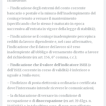
richiedente:
– l’indicazione degli estremi del conto corrente
bancario o postale e la misura dell’inadempimento del
coniuge tenuto a versare il mantenimento
(specificando che lo stesso è maturato in epoca
successiva all’entrata in vigore della legge di stabilità);
– l’indicazione se il coniuge inadempiente percepisca
redditi da lavoro dipendente e, nel caso affermativo,
l’indicazione che il datore dei lavoro si è reso
inadempiente all’obbligo di versamento diretto a favore
del richiedente (ex art. 156, 6° comma, c.c.);
–
l’indicazione che il valore dell’indicatore ISEE
(o
dell’ISEE corrente in corso di validità) è inferiore o
uguale a 3mila euro;
– l’indirizzo di posta elettronica ordinaria o certificata
dove l’interessato intende ricevere le comunicazioni;
– la dichiarazione di versare in condizione di
occupazione o di
disoccupazione
(ex art. 19 d.lgs. n.
150/2015) e, in tale ultimo caso, di non aver rifiutato