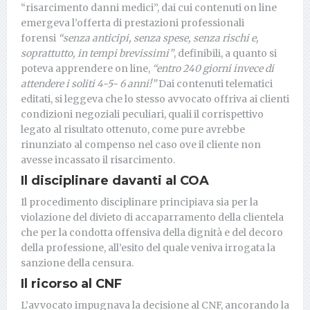
“risarcimento danni medici”, dai cui contenuti on line
emergeva l’offerta di prestazioni professionali
forensi
“senza anticipi, senza spese, senza rischi e,
soprattutto, in tempi brevissimi”
, definibili, a quanto si
poteva apprendere on line,
“entro 240 giorni invece di
attendere i soliti 4-5- 6 anni!”
Dai contenuti telematici
editati, si leggeva che lo stesso avvocato offriva ai clienti
condizioni negoziali peculiari, quali il corrispettivo
legato al risultato ottenuto, come pure avrebbe
rinunziato al compenso nel caso ove il cliente non
avesse incassato il risarcimento.
Il disciplinare davanti al COA
Il procedimento disciplinare principiava sia per la
violazione del divieto di accaparramento della clientela
che per la condotta offensiva della dignità e del decoro
della professione, all’esito del quale veniva irrogata la
sanzione della censura.
Il ricorso al CNF
L’avvocato impugnava la decisione al CNF, ancorando la