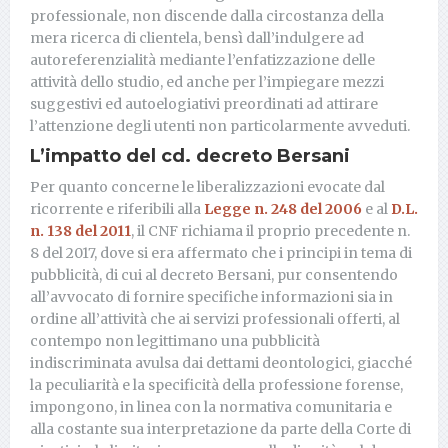
professionale, non discende dalla circostanza della
mera ricerca di clientela, bensì dall’indulgere ad
autoreferenzialità mediante l’enfatizzazione delle
attività dello studio, ed anche per l’impiegare mezzi
suggestivi ed autoelogiativi preordinati ad attirare
l’attenzione degli utenti non particolarmente avveduti.
L’impatto del cd. decreto Bersani
Per quanto concerne le liberalizzazioni evocate dal
ricorrente e riferibili alla
Legge n. 248 del 2006
e al
D.L.
n. 138 del 2011
, il CNF richiama il proprio precedente n.
8 del 2017, dove si era affermato che i principi in tema di
pubblicità, di cui al decreto Bersani, pur consentendo
all’avvocato di fornire specifiche informazioni sia in
ordine all’attività che ai servizi professionali offerti, al
contempo non legittimano una pubblicità
indiscriminata avulsa dai dettami deontologici, giacché
la peculiarità e la specificità della professione forense,
impongono, in linea con la normativa comunitaria e
alla costante sua interpretazione da parte della Corte di