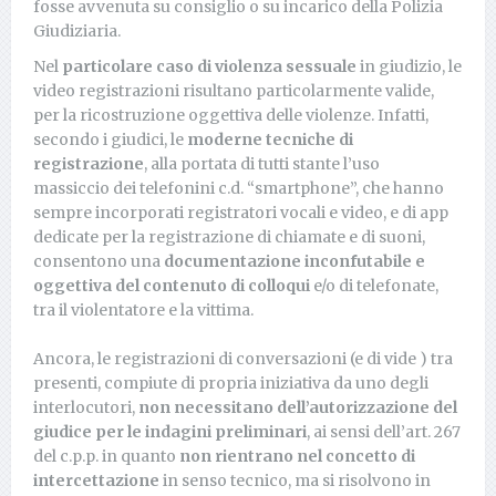
fosse avvenuta su consiglio o su incarico della Polizia
Giudiziaria.
Nel
particolare caso di violenza sessuale
in giudizio, le
video registrazioni risultano particolarmente valide,
per la ricostruzione oggettiva delle violenze. Infatti,
secondo i giudici, le
moderne tecniche di
registrazione
, alla portata di tutti stante l’uso
massiccio dei telefonini c.d. “smartphone”, che hanno
sempre incorporati registratori vocali e video, e di app
dedicate per la registrazione di chiamate e di suoni,
consentono una
documentazione inconfutabile e
oggettiva del contenuto di colloqui
e/o di telefonate,
tra il violentatore e la vittima.
Ancora, le registrazioni di conversazioni (e di vide ) tra
presenti, compiute di propria iniziativa da uno degli
interlocutori,
non necessitano dell’autorizzazione
del
giudice per le indagini preliminari
, ai sensi dell’art. 267
del c.p.p. in quanto
non rientrano nel concetto di
intercettazione
in senso tecnico, ma si risolvono in