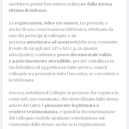
sarebbero potute ben essere realizzate
dalla stessa
vittima di violenze.
Le
registrazioni, video e/o sonore,
tra presenti, o
anche di una conversazione telefonica, effettuata da
uno dei partecipi al colloquio, o da
persona
autorizzata
ad assistervi
(che non commette
il reato di cui agli atrt. 617 e 623 c.p., in quanto
autorizzato), costituisce
prova documentale valida
e
particolarmente attendibile
, perché cristallizza in
via definitiva ed oggettiva un fatto storico, ossia il
colloquio tra presenti (e tutto l’incontro, se con video) o
la telefonata.
Ancora, sottolinea il Collegio, la persona che registra (o,
come nel caso esaminato, che viene filmata dallo stesso
autore del fatto) è
pienamente legittimata a
rendere
testimonianza,
e quindi la documentazione
del colloquio esclude qualsiasi contestazione sul
contenuto dello stesso, anche se la registrazione