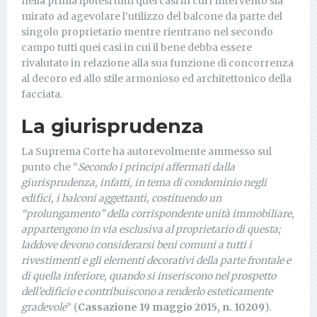
nella prima ipotesi tutti quei casi in cui l’intervento sia
mirato ad agevolare l’utilizzo del balcone da parte del
singolo proprietario mentre rientrano nel secondo
campo tutti quei casi in cui il bene debba essere
rivalutato in relazione alla sua funzione di concorrenza
al decoro ed allo stile armonioso ed architettonico della
facciata.
La giurisprudenza
La Suprema Corte ha autorevolmente ammesso sul
punto che “
Secondo i principi affermati dalla
giurisprudenza, infatti, in tema di condominio negli
edifici, i balconi aggettanti, costituendo un
“prolungamento” della corrispondente unità immobiliare,
appartengono in via esclusiva al proprietario di questa;
laddove devono considerarsi beni comuni a tutti i
rivestimenti e gli elementi decorativi della parte frontale e
di quella inferiore, quando si inseriscono nel prospetto
dell’edificio e contribuiscono a renderlo esteticamente
gradevole
” (
Cassazione 19 maggio 2015, n. 10209
).