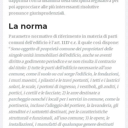
dapprima con la disamina della disciplina legislativa per
poi approcciare alle più interessanti risolutive
pronunce giurisprudenziali.
La norma
Parametro normativo di riferimento in materia di parti
comuni dell’edificio è l’art.
1117 c.c.
il quale così dispone:
“
Sono oggetto di proprietà comune dei proprietari delle
singole unità immobiliari dell’edificio, anche se aventi
diritto a godimento periodico e se non risulta il contrario
dal titolo: 1) tutte le parti dell’edificio necessarie all’uso
comune, come il suolo su cui sorge l’edificio, le fondazioni,
i muri maestri, i pilastri e le travi portanti, i tetti e i lastrici
solari, le scale, i portoni di ingresso, i vestiboli, gli anditi, i
portici, i cortili e le facciate; 2) le aree destinate a
parcheggio nonché i locali per i servizi in comune, come la
portineria, incluso l’alloggio del portiere, la lavanderia, gli
stenditoi e i sottotetti destinati, per le caratteristiche
strutturali e funzionali, all’uso comune; 3) le opere, le
installazioni, i manufatti di qualunque genere destinati