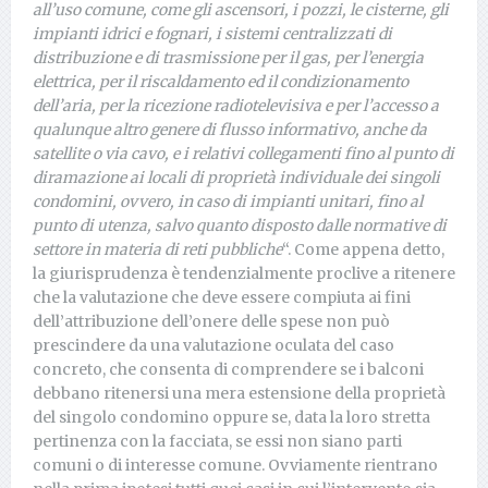
all’uso comune, come gli ascensori, i pozzi, le cisterne, gli
impianti idrici e fognari, i sistemi centralizzati di
distribuzione e di trasmissione per il gas, per l’energia
elettrica, per il riscaldamento ed il condizionamento
dell’aria, per la ricezione radiotelevisiva e per l’accesso a
qualunque altro genere di flusso informativo, anche da
satellite o via cavo, e i relativi collegamenti fino al punto di
diramazione ai locali di proprietà individuale dei singoli
condomini, ovvero, in caso di impianti unitari, fino al
punto di utenza, salvo quanto disposto dalle normative di
settore in materia di reti pubbliche
“. Come appena detto,
la giurisprudenza è tendenzialmente proclive a ritenere
che la valutazione che deve essere compiuta ai fini
dell’attribuzione dell’onere delle spese non può
prescindere da una valutazione oculata del caso
concreto, che consenta di comprendere se i balconi
debbano ritenersi una mera estensione della proprietà
del singolo condomino oppure se, data la loro stretta
pertinenza con la facciata, se essi non siano parti
comuni o di interesse comune. Ovviamente rientrano